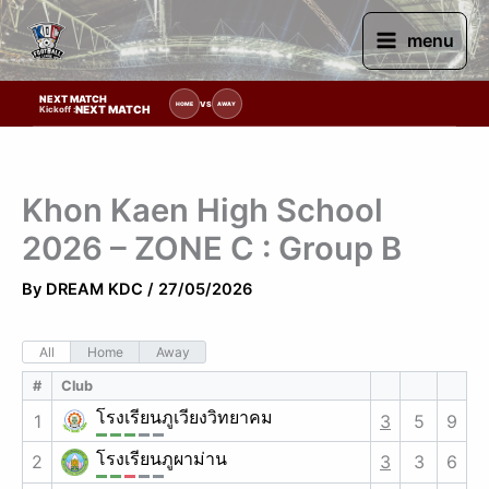
Skip
to
menu
content
NEXT MATCH
รายการแข่งขัน | รอระบุวันแข่งขัน | รอข้อมูลทีมแข่งขัน
VS
HOME
AWAY
NEXT MATCH
Kickoff :
Khon Kaen High School
2026 – ZONE C : Group B
By
DREAM KDC
/
27/05/2026
All
Home
Away
#
Club
โรงเรียนภูเวียงวิทยาคม
1
3
5
9
โรงเรียนภูผาม่าน
2
3
3
6