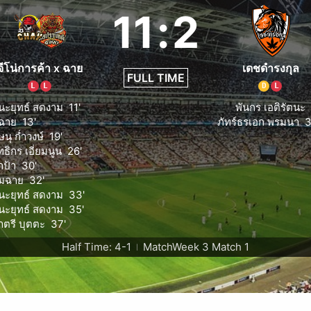
11
:
2
จีโน่การค้า x ฉาย
เดชดำรงกุล
FULL TIME
L
L
D
L
นะยุทธ์ สดงาม
11'
พันกร เอติรัตนะ
ีฉาย
13'
ภัทร์ธรเอก พรมนา
3
ษนุ ก่ำวงษ์
19'
ทธิกร เอี่ยมนูน
26'
าป้า
30'
ั้มฉาย
32'
นะยุทธ์ สดงาม
33'
นะยุทธ์ สดงาม
35'
าตรี บุตตะ
37'
Half Time: 4-1
MatchWeek 3 Match 1
|