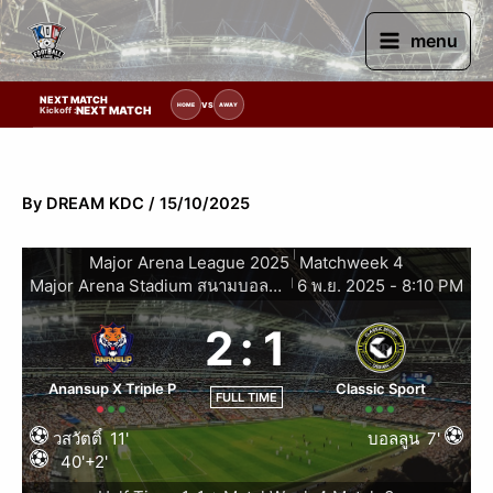
Skip
to
menu
content
NEXT MATCH
ายการแข่งขัน | รอระบุวันแข่งขัน | รอข้อมูลทีมแข่งขัน
VS
HOME
AWAY
NEXT MATCH
Kickoff :
By
DREAM KDC
/
15/10/2025
|
Major Arena League 2025
Matchweek 4
Major Arena Stadium สนามบอลหญ้าเทียมในร่มขอนแก่น
6 พ.ย. 2025
-
8:10 PM
|
2
:
1
Anansup X Triple P
Classic Sport
FULL TIME
วสวัตติ์
11'
บอลลูน
7'
40'+2'