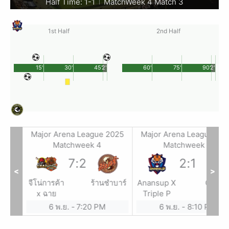
Half Time: 1-1
MatchWeek 4 Match 3
|
1st Half
2nd Half
15'
30'
45'
2'
60'
75'
90'
2'
2025
Major Arena League 2025
Major Arena League 20
Matchweek 4
Matchweek 4
7
:
2
2
:
1
<
>
ัวน้อย
จีโน่การค้า
ร้านชำบาร์
Anansup X
Classi
ีโว
x ฉาย
Triple P
Sport
ร์ต
6 พ.ย.
-
7:20 PM
6 พ.ย.
-
8:10 PM