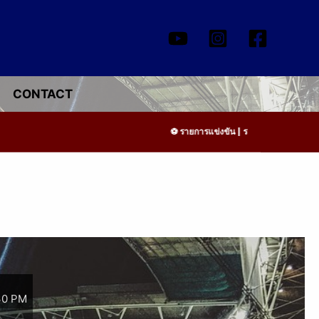
CONTACT
รายการแข่งขัน | รอระบุวันแข่งขัน | รอข้
30 PM