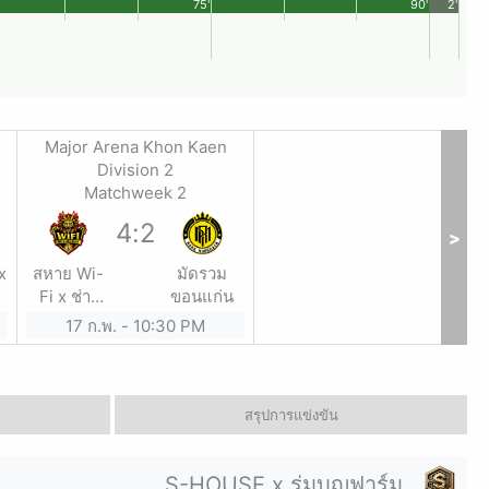
75'
90'
2'
Major Arena Khon Kaen
Division 2
Matchweek 2
4
:
2
>
x
สหาย Wi-
มัดรวม
ง
Fi x ช่าง
ขอนแก่น
ไหนสแตน
17 ก.พ.
-
10:30 PM
เลส
สรุปการแข่งขัน
S-HOUSE x ร่มบุญฟาร์ม