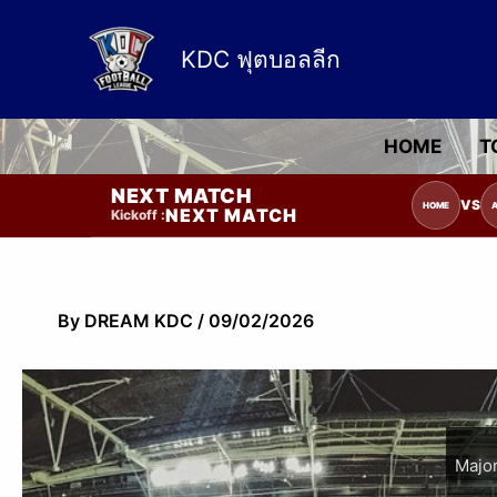
Skip
to
KDC ฟุตบอลลีก
content
HOME
T
NEXT MATCH
รายการแข่งขัน | รอระบุวันแข่งขัน | รอข้อ
VS
HOME
NEXT MATCH
Kickoff :
By
DREAM KDC
/
09/02/2026