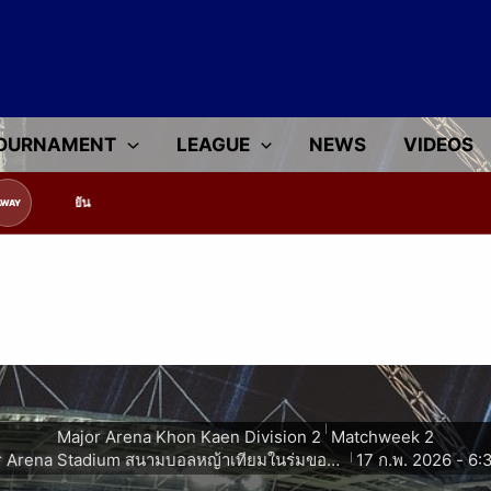
OURNAMENT
LEAGUE
NEWS
VIDEOS
มูลทีมแข่งขัน
AWAY
|
Major Arena Khon Kaen Division 2
Matchweek 2
Major Arena Stadium สนามบอลหญ้าเทียมในร่มขอนแก่น
17 ก.พ. 2026
-
6:
|