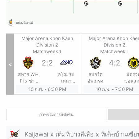
หม่องนี่คาเฟ่
Major Arena Khon Kaen
Major Arena Khon Kae
Division 2
Division 2
Matchweek 1
Matchweek 1
2
:
2
4
:
2
<
สหาย Wi-
อโณ รับ
สปอร์ต
มัดรว
Fi x ช่าง
เหมา
อัพเกรด
ขอนแก
ไหนสแตน
ก่อสร้าง
10 ก.พ.
-
6:30 PM
10 ก.พ.
-
7:30 PM
เลส
ภาพรวมการแข่งขัน
Kaijawai x เต็มที่บางสีเสื้อ x ทีเด็ดบ้านเซี