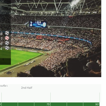
18'
1'
6'
4'
ียนเขียว
2nd Half
'
75'
90'