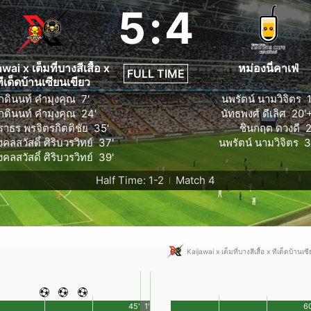
5
:
4
wai x เต็มที่บางสีเสื้อ x
หม่องนี่คาเฟ่
FULL TIME
ทีเด็ดบ้านเซียนเขียว
ักดินนท์ คำมุงคุณ
7'
นพรัตน์ นามวิจิตร
ักดินนท์ คำมุงคุณ
24'
นัทธพงศ์ ดีเลิศ
20'+
ราธร พรจิตรกิตติชัย
35'
ชินกฤต ดวงดี
2
คลสวัสดิ์ ศิริบวรวิทย์
37'
นพรัตน์ นามวิจิตร
3
คลสวัสดิ์ ศิริบวรวิทย์
39'
Half Time: 1-2
Match 4
|
Kaijawai x เต็มที่บางสีเสื้อ x ทีเด็ดบ้านเซ
45'
1'
60