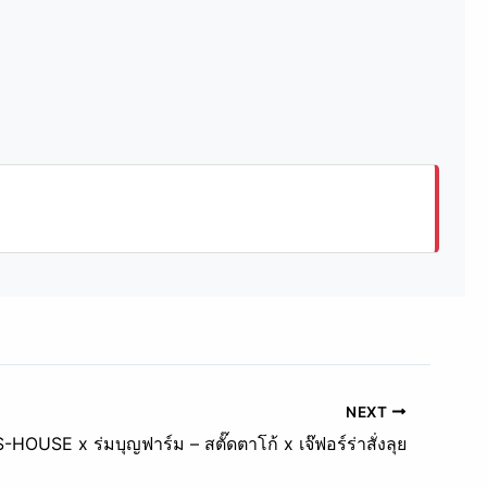
NEXT
S-HOUSE x ร่มบุญฟาร์ม – สตั๊ดตาโก้ x เจ๊ฟอร์ร่าสั่งลุย