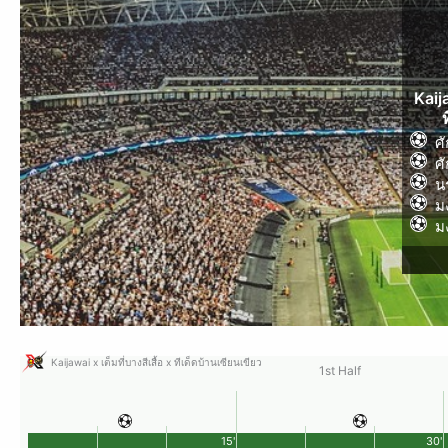
Kaija
ศ
ศ
น
มง
มง
Kaijawai x เต็มที่บางสีเสื้อ x ทีเด็ดบ้านเซียนเขียว
1st Half
15'
30'