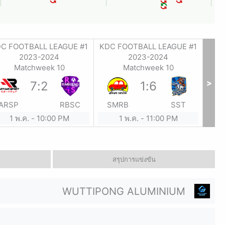
C FOOTBALL LEAGUE #1
KDC FOOTBALL LEAGUE #1
2023-2024
2023-2024
Matchweek 10
Matchweek 10
>
7
:
2
1
:
6
ARSP
RBSC
SMRB
SST
1 พ.ค.
-
10:00 PM
1 พ.ค.
-
11:00 PM
สรุปการแข่งขัน
WUTTIPONG ALUMINIUM