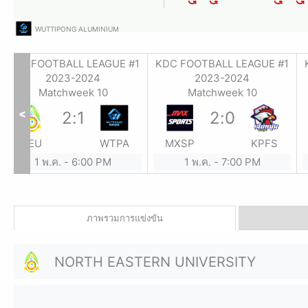
WUTTIPONG ALUMINIUM
KDC FOOTBALL LEAGUE #1
KDC FOOTBALL LEAGUE #1
2023-2024
2023-2024
Matchweek 10
Matchweek 10
<
2
:
1
2
:
0
NEU
WTPA
MXSP
KPFS
1 พ.ค.
-
6:00 PM
1 พ.ค.
-
7:00 PM
ภาพรวมการแข่งขัน
NORTH EASTERN UNIVERSITY