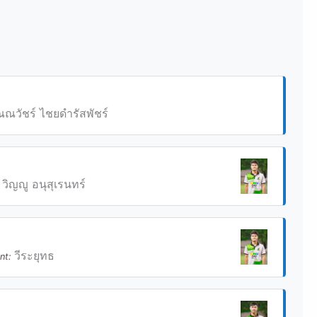
ณณวัชร์ ไชยดำรัสพัชร์
วิญญู อนุสุเรนทร์
วีระยุทธ
ant: