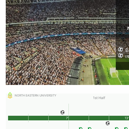
มิ่
เ
NORTH EASTERN UNIVERSITY
1st Half
7'
13'