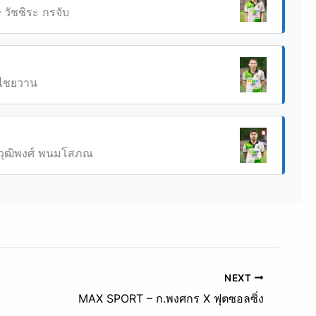
วัชชิระ กรจับ
:
ไชยวาน
วุฒิพงศ์ พนมโสภณ
NEXT
MAX SPORT – ก.พงศกร X ฟุตซอลซิ่ง