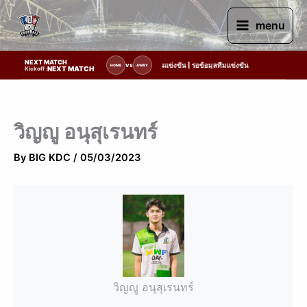
Skip
to
menu
content
NEXT MATCH
รายการแข่งขัน | รอระบุวันแข่งขัน | รอข้อมูลทีมแข่งขัน
VS
HOME
AWAY
NEXT MATCH
Kickoff :
วิญญู อนุสุเรนทร์
By
BIG KDC
/
05/03/2023
วิญญู อนุสุเรนทร์